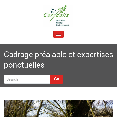
Skip
to
content
C
Territoires, paysage, environnement
orydalis
TOGGLE NAVIGATION
Cadrage préalable et expertises
ponctuelles
Go