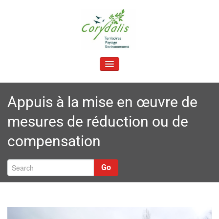
Skip
to
content
C
Territoires, paysage, environnement
orydalis
TOGGLE NAVIGATION
Appuis à la mise en œuvre de
mesures de réduction ou de
compensation
Go